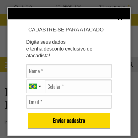
0
INÍCIO
PRODUTOS
CARRINHO
MODA FEMININA - MÍNIMO DE COMPRAS R$299
CADASTRE-SE PARA ATACADO
Digite seus dados
e tenha desconto exclusivo de
atacadista!
LEGGING
FLANELADA
Enviar cadastro
Início
-
TODOS OS PRODUTOS
-
LEGGING FLANELADA