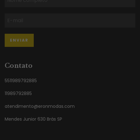
Contato
5511989792885
11989792885
atendimento@eronmodas.com
Mendes Junior 630 Brás SP