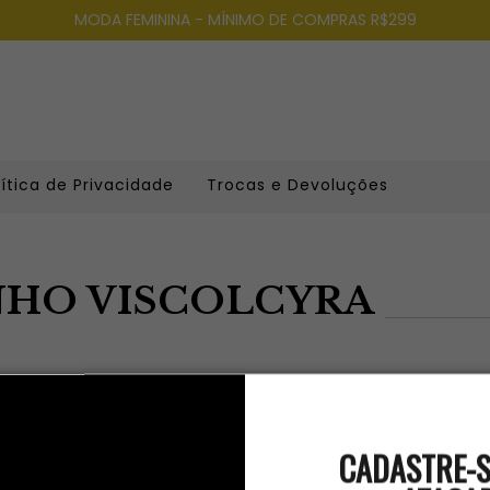
MODA FEMININA - MÍNIMO DE COMPRAS R$299
lítica de Privacidade
Trocas e Devoluções
HO VISCOLCYRA
mos resultados para sua pesquisa. Por favor, tente com outros f
CADASTRE-S