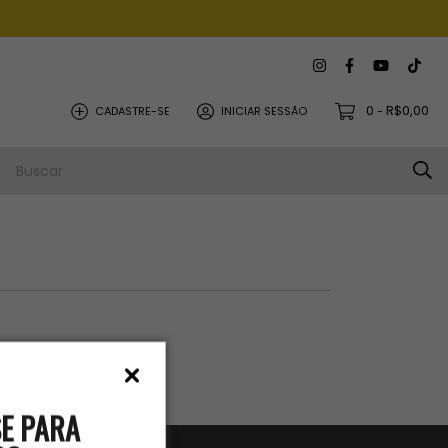
0
R$0,00
CADASTRE-SE
INICIAR SESSÃO
-
iltros.
E PARA