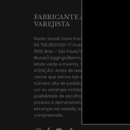
FABRICANTE ATACADISTA
VAREJISTA
Razão Social: Dona Eron Modas LTDA CNPJ:
60.756.951/0001-17 Endereço: Rua João Teodoro
1509, Brás – São Paulo/SP – CEP 03009-000
Blusas/Leggings/Bermudas/Vestidos/Macacões.
Moda verão e Inverno, Tam Único ao Plus Size.
ATENÇÃO: Antes de realizar a compra esteja
ciente que somos loja de atacado, temos um
número alto de pedidos, portanto enviamos a
cor ou estampa sortida disponivel, sem
posibilidade de escolha, a imagem de cada
produto é demonstrativa do modelo a cor e
estampa vai variada, agradecemos a
compreensão.